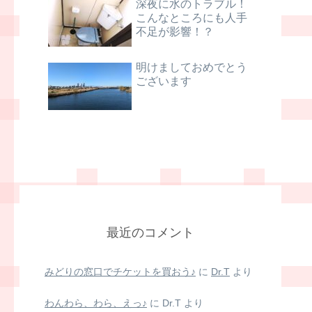
深夜に水のトラブル！
こんなところにも人手
不足が影響！？
明けましておめでとう
ございます
最近のコメント
みどりの窓口でチケットを買おう♪
に
Dr.T
より
わんわら、わら、えっ♪
に
Dr.T
より