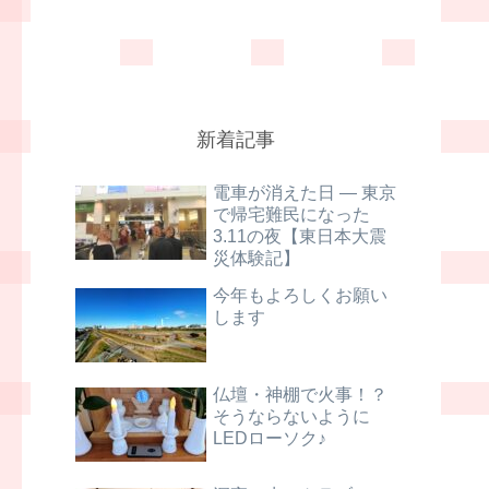
新着記事
電車が消えた日 ― 東京
で帰宅難民になった
3.11の夜【東日本大震
災体験記】
今年もよろしくお願い
します
仏壇・神棚で火事！？
そうならないように
LEDローソク♪