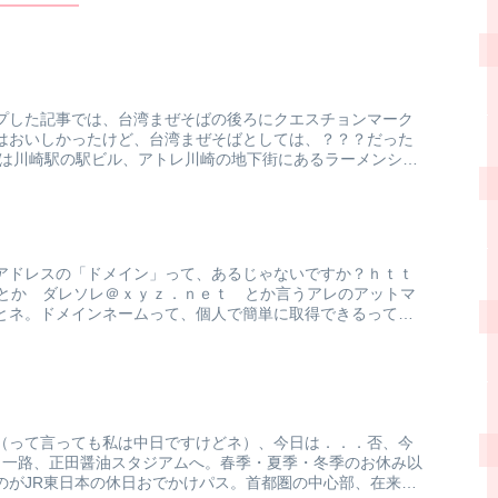
プした記事では、台湾まぜそばの後ろにクエスチョンマーク
はおいしかったけど、台湾まぜそばとしては、？？？だった
チは川崎駅の駅ビル、アトレ川崎の地下街にあるラーメンシン
ルアドレスの「ドメイン」って、あるじゃないですか？ｈｔｔ
 とか ダレソレ＠ｘｙｚ．ｎｅｔ とか言うアレのアットマ
とネ。ドメインネームって、個人で簡単に取得できるって知
！
（って言っても私は中日ですけどネ）、今日は．．．否、今
。一路、正田醤油スタジアムへ。春季・夏季・冬季のお休み以
のがJR東日本の休日おでかけパス。首都圏の中心部、在来線