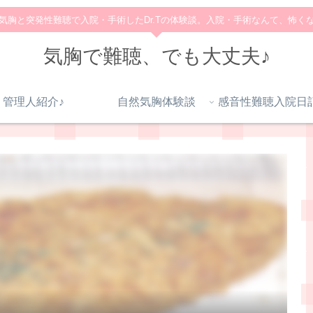
気胸と突発性難聴で入院・手術したDr.Tの体験談。入院・手術なんて、怖く
気胸で難聴、でも大丈夫♪
管理人紹介♪
自然気胸体験談