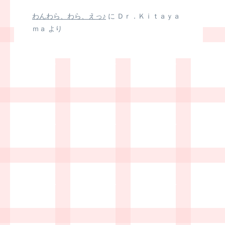
わんわら、わら、えっ♪
に
Ｄｒ．Ｋｉｔａｙａ
ｍａ
より