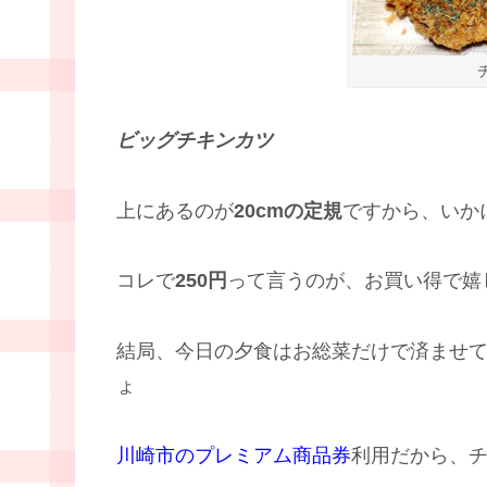
ビッグチキンカツ
上にあるのが
20cmの定規
ですから、いか
コレで
250円
って言うのが、お買い得で嬉
結局、今日の夕食はお総菜だけで済ませ
ょ
川崎市のプレミアム商品券
利用だから、