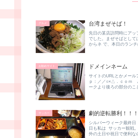
台湾まぜそば！
グルメ
先日の某店訪問時にアッ
でした。まぜそばとして
からネ で、本日のラン
フォニーへ...
ドメインネーム
お勧めサイト
サイトのURLとかメー
ｐ：／／○×△．ｃｏｍ
ークより後ろの部分のこ
ってまし...
劇的逆転勝利！！
サッカー
シルバーウィーク最終日
日も私は サッカー観戦
外の土日や祝日で便利な