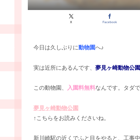
X
Facebook
今日は久しぶりに
動物園
へ♪
実は近所にあるんです、
夢見ヶ崎動物公
この動物園、
入園料無料
なんです。タダで
夢見ヶ崎動物公園
↑こちらをお読みくださいね。
新川崎駅の近くでふと目をやると、工事