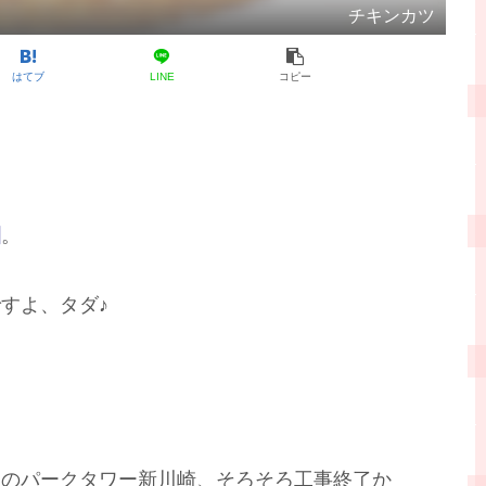
チキンカツ
はてブ
LINE
コピー
園
。
すよ、タダ♪
中のパークタワー新川崎、そろそろ工事終了か