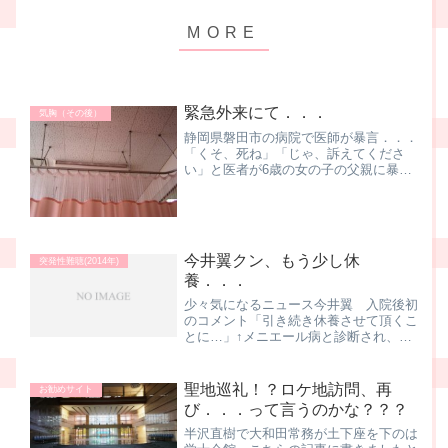
緊急外来にて．．．
気胸（その後）
静岡県磐田市の病院で医師が暴言．．．
「くそ、死ね」「じゃ、訴えてくださ
い」と医者が6歳の女の子の父親に暴言
を吐いたことがYouTubeで発覚↑救急搬
送されてきた女の子の家族にに対して
20代の男性医師が、とんでもない暴
言。「言葉狩り」に近い報...
今井翼クン、もう少し休
突発性難聴(2014年)
養．．．
少々気になるニュース今井翼 入院後初
のコメント「引き続き休養させて頂くこ
とに…」↑メニエール病と診断され、入
院中のタッキー＆翼の翼クン、完全復帰
までは、もう少し時間がかかるようで
す．．．「症状としては徐々に回復に向
聖地巡礼！？ロケ地訪問、再
お勧めサイト
かっております」の一文があ...
び．．．って言うのかな？？？
半沢直樹で大和田常務が土下座を下のは