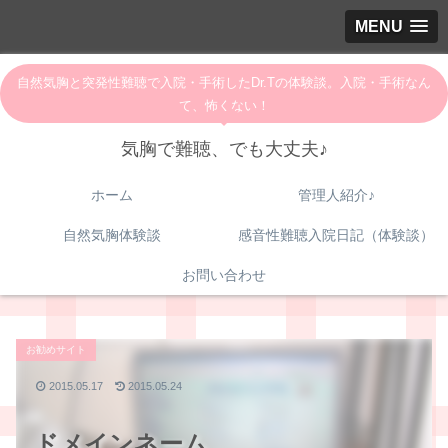
MENU
自然気胸と突発性難聴で入院・手術したDr.Tの体験談。入院・手術なん
て、怖くない！
気胸で難聴、でも大丈夫♪
ホーム
管理人紹介♪
自然気胸体験談
感音性難聴入院日記（体験談）
お問い合わせ
お勧めサイト
2015.05.17
2015.05.24
ドメインネーム