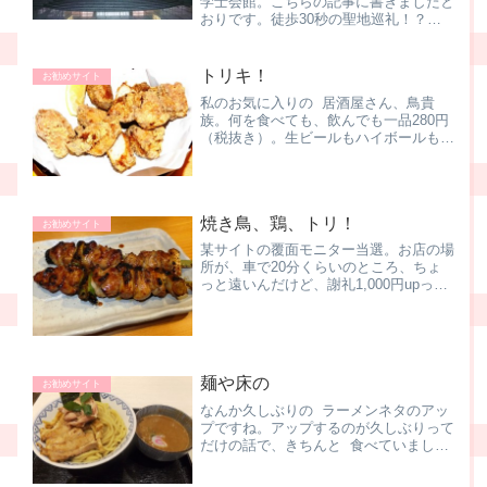
学士会館。こちらの記事に書きましたと
おりです。徒歩30秒の聖地巡礼！？
で、実は私の職場、いろんなドラマ・映
画・PVなどに使われているんです。職
場名と"ロケ地"でググッてみると、結
トリキ！
お勧めサイト
構、出てくるんです。そんな...
私のお気に入りの 居酒屋さん、鳥貴
族。何を食べても、飲んでも一品280円
（税抜き）。生ビールもハイボールも、
唐揚げも焼き鳥も、み～んな280円。お
勧めは、もも貴族とむね貴族。焼き鳥
ネ。ボリューム満点。鶏肉とネギが良い
感じ。そして、トリキの...
焼き鳥、鶏、トリ！
お勧めサイト
某サイトの覆面モニター当選。お店の場
所が、車で20分くらいのところ、ちょ
っと遠いんだけど、謝礼1,000円upって
ことで、喜んで受諾。2,800円以上の注
文で謝礼4,000円、これなら駐車場代と
ガス代を合わせてもプラスだもんね。こ
のページを...
麺や床の
お勧めサイト
なんか久しぶりの ラーメンネタのアッ
プですね。アップするのが久しぶりって
だけの話で、きちんと 食べていました
よん この間、たまぞう系のぼんくらさ
んが、夏メニューから再び通常メニュー