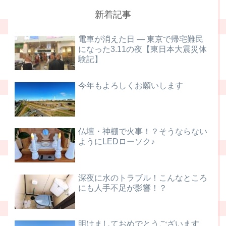
新着記事
電車が消えた日 ― 東京で帰宅難民
になった3.11の夜【東日本大震災体
験記】
今年もよろしくお願いします
仏壇・神棚で火事！？そうならない
ようにLEDローソク♪
深夜に水のトラブル！こんなところ
にも人手不足が影響！？
明けましておめでとうございます