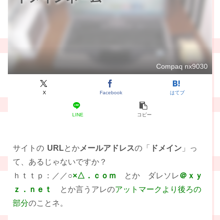
Compaq nx9030
X
Facebook
はてブ
LINE
コピー
サイトの
URL
とか
メールアドレス
の「
ドメイン
」っ
て、あるじゃないですか？
ｈｔｔｐ：／／○
×△．ｃｏｍ
とか ダレソレ
＠ｘｙ
ｚ．ｎｅｔ
とか言うアレの
アットマークより後ろの
部分
のことネ。