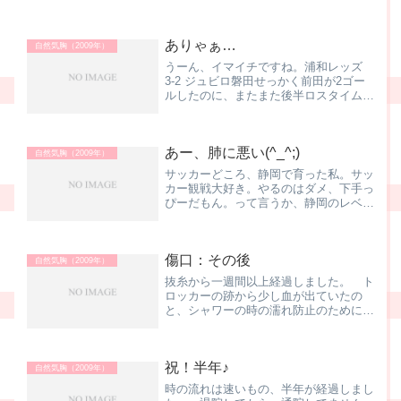
ありゃぁ…
自然気胸（2009年）
うーん、イマイチですね。浦和レッズ
3-2 ジュビロ磐田せっかく前田が2ゴー
ルしたのに、またまた後半ロスタイムの
悪夢！？あ、話が違いますね。CTを撮
ったのですが、あまり芳しくなかったよ
うで(涙)連休明けに、今いるK市の医師
あー、肺に悪い(^_^;)
会病院からO市の市...
自然気胸（2009年）
サッカーどころ、静岡で育った私。サッ
カー観戦大好き。やるのはダメ、下手っ
ぴーだもん。って言うか、静岡のレベル
高過ぎやねんって。大学に進学して静岡
の外に出たら、そこそこサッカーできた
自分がいたりしてビックリした。明らか
傷口：その後
に静岡県の平均からすると...
自然気胸（2009年）
抜糸から一週間以上経過しました。 ト
ロッカーの跡から少し血が出ていたの
と、シャワーの時の濡れ防止のために絆
創膏を貼っていたのですが、だいぶ傷も
治まってきたので、昨日、寝る前に剥が
して、晴れてナニも無い状態となりまし
祝！半年♪
た。 別に絆創膏くらい、付...
自然気胸（2009年）
時の流れは速いもの、半年が経過しまし