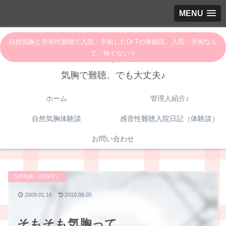
MENU
自然気胸と突発性難聴で入院・手術したDr.Tの体験談。入院・手術なん
て、怖くない！
気胸で難聴、でも大丈夫♪
ホーム
管理人紹介♪
自然気胸体験談
感音性難聴入院日記（体験談）
お問い合わせ
自然気胸（2009年）
2009.01.16
2010.06.05
そもそも気胸って．．．