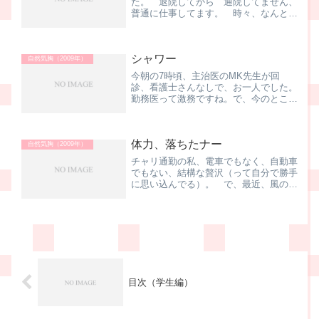
た。 退院してから 通院してません、
普通に仕事してます。 時々、なんとな
ーく、変、なこともなくはないけど と
にかく半年が経過しました。 お医者サ
ン、言ってました。半年以内なら再発、
シャワー
半年以上であれば、新たな...
自然気胸（2009年）
今朝の7時頃、主治医のMK先生が回
診、看護士さんなしで、お一人でした。
勤務医って激務ですね。で、今のところ
は順調に回復しているとのことで、傷口
に防水テープを貼れば、シャワーをして
も良い、との嬉しいお言葉♪早速、ナー
体力、落ちたナー
スステーションで予約。さき...
自然気胸（2009年）
チャリ通勤の私、電車でもなく、自動車
でもない、結構な贅沢（って自分で勝手
に思い込んでる）。 で、最近、風の強
い日が続いているんですけど、今日の帰
り道、いつもよりチョッピリ強めだなー
って、会社の自転車置き場で思ったんで
すね。少し走ってみると、...
目次（学生編）