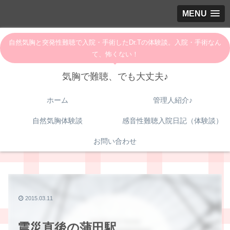
MENU
自然気胸と突発性難聴で入院・手術したDr.Tの体験談。入院・手術なん
て、怖くない！
気胸で難聴、でも大丈夫♪
ホーム
管理人紹介♪
自然気胸体験談
感音性難聴入院日記（体験談）
お問い合わせ
2015.03.11
震災直後の蒲田駅