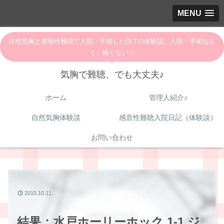
MENU
自然気胸と突発性難聴で入院・手術したDr.Tの体験談。入院・手術なん
て、怖くない！
気胸で難聴、でも大丈夫♪
ホーム
管理人紹介♪
自然気胸体験談
感音性難聴入院日記（体験談）
お問い合わせ
2015.10.11
結果：水戸ホーリーホック 1-1 ジ