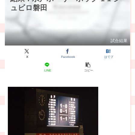
ュビロ磐田
試合結果
X
Facebook
はてブ
LINE
コピー