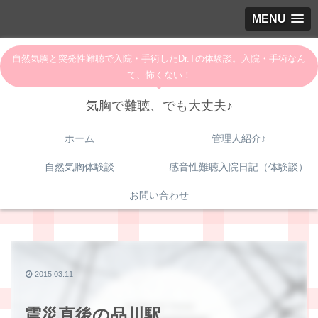
MENU
自然気胸と突発性難聴で入院・手術したDr.Tの体験談。入院・手術なん
て、怖くない！
気胸で難聴、でも大丈夫♪
ホーム
管理人紹介♪
自然気胸体験談
感音性難聴入院日記（体験談）
お問い合わせ
2015.03.11
震災直後の品川駅